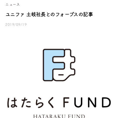
ニュース
ユニファ 土岐社長とのフォーブスの記事
2019/09/19
b
/
y
0
h
件
a
の
t
コ
a
メ
r
ン
a
ト
k
u
f
u
n
d