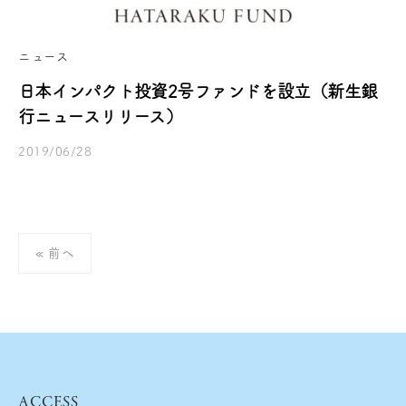
d
ニュース
日本インパクト投資2号ファンドを設立（新生銀
行ニュースリリース）
2019/06/28
b
/
y
0
h
件
a
の
投
t
コ
« 前へ
稿
a
メ
r
ン
の
a
ト
ペ
k
ー
u
ジ
f
ACCESS