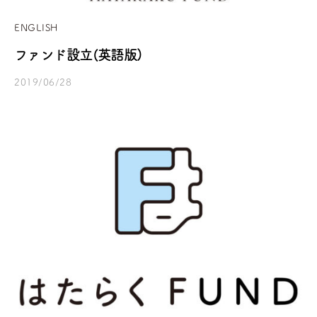
ENGLISH
ファンド設立(英語版)
2019/06/28
b
/
y
0
h
件
a
の
t
コ
a
メ
r
ン
a
ト
k
u
f
u
n