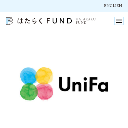
ュ
コ
ー
ENGLISH
ン
テ
メ
ニ
ン
ュ
ー
ツ
へ
ス
キ
ッ
プ