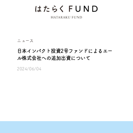
ニュース
日本インパクト投資2号ファンドによるエー
ル株式会社への追加出資について
2024/06/04
b
/
y
0
h
件
a
の
t
コ
a
メ
r
ン
a
ト
k
u
f