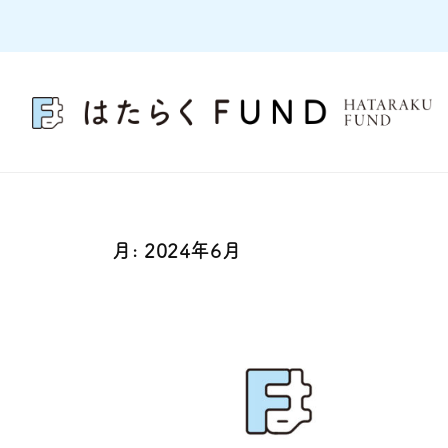
コ
ン
テ
ン
ツ
へ
ス
キ
ッ
プ
月:
2024年6月