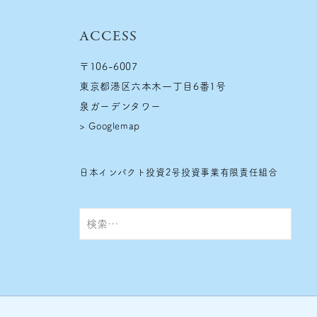
n
d
ACCESS
〒106-6007
東京都港区六本木一丁目6番1号
泉ガーデンタワー
>
Googlemap
日本インパクト投資2号投資事業有限責任組合
検
索: