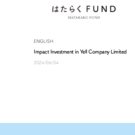
ENGLISH
Impact Investment in Yell Company Limited
2024/06/04
b
/
y
0
h
件
a
の
t
コ
a
メ
r
ン
a
ト
k
u
f
u